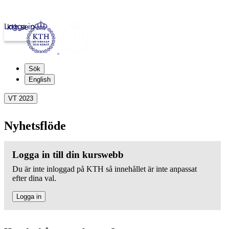
Logga in
kth.se
Sök
English
VT 2023
Nyhetsflöde
Logga in till din kurswebb
Du är inte inloggad på KTH så innehållet är inte anpassat
efter dina val.
Logga in