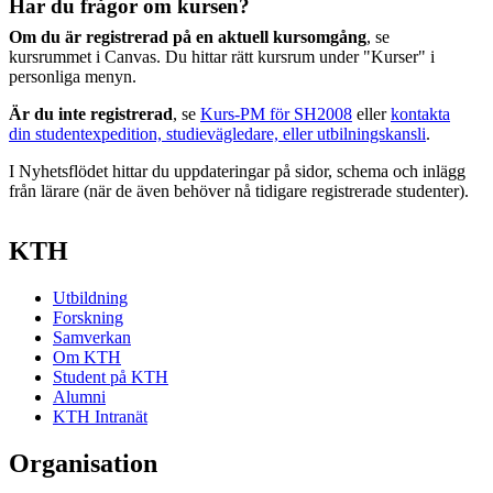
Har du frågor om kursen?
Om du är registrerad på en aktuell kursomgång
, se
kursrummet i Canvas. Du hittar rätt kursrum under "Kurser" i
personliga menyn.
Är du inte registrerad
, se
Kurs-PM för SH2008
eller
kontakta
din studentexpedition, studievägledare, eller utbilningskansli
.
I Nyhetsflödet hittar du uppdateringar på sidor, schema och inlägg
från lärare (när de även behöver nå tidigare registrerade studenter).
KTH
Utbildning
Forskning
Samverkan
Om KTH
Student på KTH
Alumni
KTH Intranät
Organisation