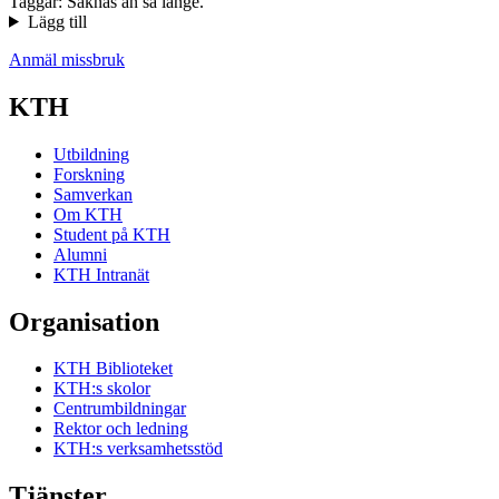
Taggar: Saknas än så länge.
Lägg till
Anmäl missbruk
KTH
Utbildning
Forskning
Samverkan
Om KTH
Student på KTH
Alumni
KTH Intranät
Organisation
KTH Biblioteket
KTH:s skolor
Centrumbildningar
Rektor och ledning
KTH:s verksamhetsstöd
Tjänster