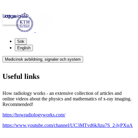
Logga in
kth.se
Sök
English
Medicinsk avbildning, signaler och system
Useful links
How radiology works - an extensive collection of articles and
online videos about the physics and mathematics of x-ray imaging.
Recommended!
https://howradiologyworks.com/
https://www.youtube.com/channel/UC3MTvd6kJizu7S_2-lyPXuA