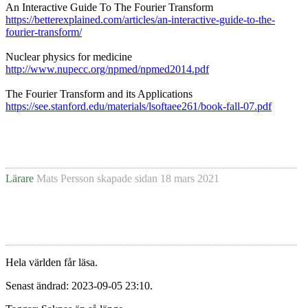
An Interactive Guide To The Fourier Transform
https://betterexplained.com/articles/an-interactive-guide-to-the-
fourier-transform/
Nuclear physics for medicine
http://www.nupecc.org/npmed/npmed2014.pdf
The Fourier Transform and its Applications
https://see.stanford.edu/materials/lsoftaee261/book-fall-07.pdf
Lärare
Mats Persson
skapade sidan
18 mars 2021
Hela världen får läsa.
Senast ändrad: 2023-09-05 23:10.