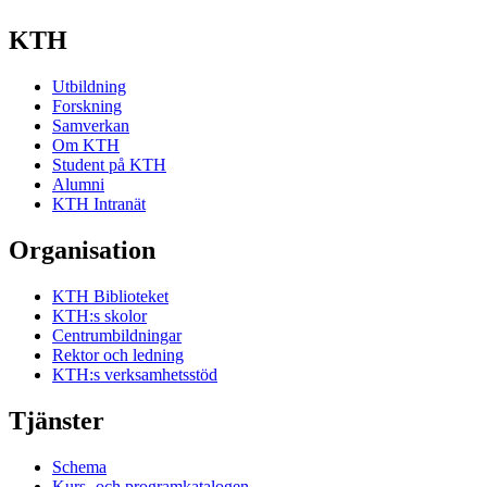
KTH
Utbildning
Forskning
Samverkan
Om KTH
Student på KTH
Alumni
KTH Intranät
Organisation
KTH Biblioteket
KTH:s skolor
Centrumbildningar
Rektor och ledning
KTH:s verksamhetsstöd
Tjänster
Schema
Kurs- och programkatalogen