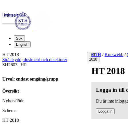
Logga in
kth.se
Sök
English
HT 2018
KTH
/
Kurswebb
/
HT
Strålskydd, dosimetri och detektorer
2018
SH2603 | HP
HT 2018
Urval: endast omgång/grupp
Logga in till
Översikt
Nyhetsflöde
Du är inte inlogga
Schema
Logga in
HT 2018