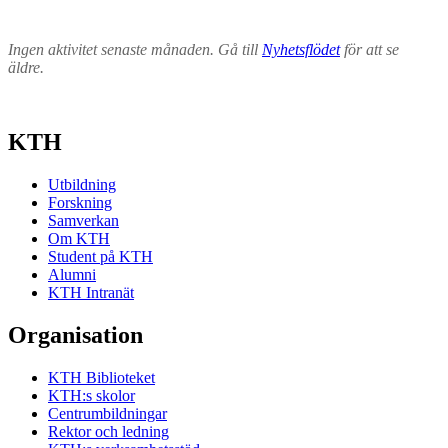
Ingen aktivitet senaste månaden. Gå till
Nyhetsflödet
för att se
äldre.
KTH
Utbildning
Forskning
Samverkan
Om KTH
Student på KTH
Alumni
KTH Intranät
Organisation
KTH Biblioteket
KTH:s skolor
Centrumbildningar
Rektor och ledning