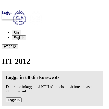
Logga in
kth.se
Sök
English
HT 2012
HT 2012
Logga in till din kurswebb
Du är inte inloggad på KTH så innehållet är inte anpassat
efter dina val.
Logga in