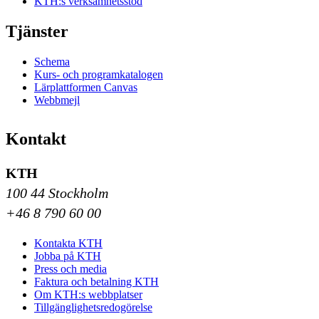
KTH:s verksamhetsstöd
Tjänster
Schema
Kurs- och programkatalogen
Lärplattformen Canvas
Webbmejl
Kontakt
KTH
100 44 Stockholm
+46 8 790 60 00
Kontakta KTH
Jobba på KTH
Press och media
Faktura och betalning KTH
Om KTH:s webbplatser
Tillgänglighetsredogörelse