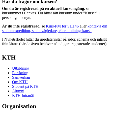
Har du frågor om kursen?
Om du är registrerad på en aktuell kursomgång
, se
kursrummet i Canvas. Du hittar rätt kursrum under "Kurser" i
personliga menyn.
Är du inte registrerad
, se
Kurs-PM för SI1146
eller
kontakta din
studentexpedition, studievägledare, eller utbilningskansli
.
I Nyhetsflödet hittar du uppdateringar på sidor, schema och inlägg
från lärare (när de även behöver nå tidigare registrerade studenter).
KTH
Utbildning
Forskning
Samverkan
Om KTH
Student på KTH
Alumni
KTH Intranät
Organisation