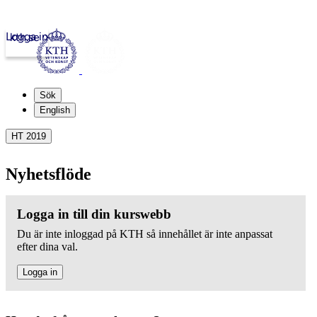
Logga in
kth.se
Sök
English
HT 2019
Nyhetsflöde
Logga in till din kurswebb
Du är inte inloggad på KTH så innehållet är inte anpassat
efter dina val.
Logga in