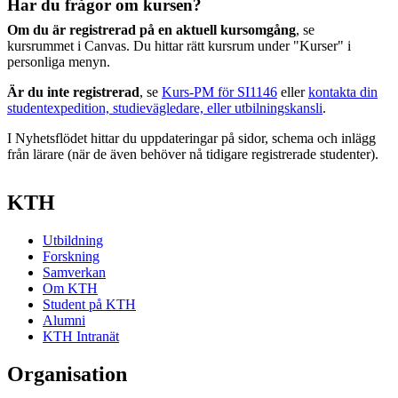
Har du frågor om kursen?
Om du är registrerad på en aktuell kursomgång
, se
kursrummet i Canvas. Du hittar rätt kursrum under "Kurser" i
personliga menyn.
Är du inte registrerad
, se
Kurs-PM för SI1146
eller
kontakta din
studentexpedition, studievägledare, eller utbilningskansli
.
I Nyhetsflödet hittar du uppdateringar på sidor, schema och inlägg
från lärare (när de även behöver nå tidigare registrerade studenter).
KTH
Utbildning
Forskning
Samverkan
Om KTH
Student på KTH
Alumni
KTH Intranät
Organisation