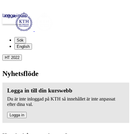
Logga in
kth.se
Sök
English
HT 2022
Nyhetsflöde
Logga in till din kurswebb
Du är inte inloggad på KTH så innehållet är inte anpassat
efter dina val.
Logga in