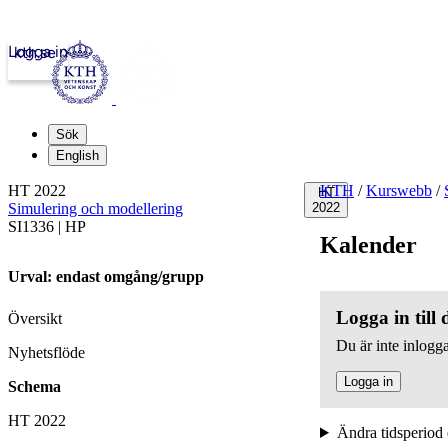
Logga in
kth.se
Sök
English
HT 2022
KTH
/
Kurswebb
/
HT
Simulering och modellering
2022
SI1336 | HP
Kalender
Urval: endast omgång/grupp
Logga in till
Översikt
Du är inte inlogga
Nyhetsflöde
Logga in
Schema
HT 2022
Ändra tidsperiod 