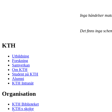
Inga händelser mat
Det finns inga sche
KTH
Utbildning
Forskning
Samverkan
Om KTH
Student på KTH
Alumni
KTH Intranät
Organisation
KTH Biblioteket
KTH:s skolor