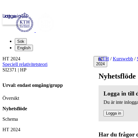
Logga in
kth.se
Sök
English
HT 2024
KTH
/
Kurswebb
/
HT
Speciell relativitetsteori
2024
SI2371 | HP
Nyhetsflöde
Urval: endast omgång/grupp
Logga in till
Översikt
Du är inte inlogga
Nyhetsflöde
Logga in
Schema
HT 2024
Har du frågor 