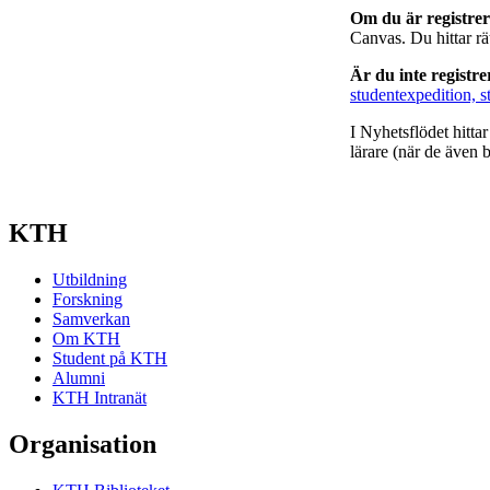
Om du är registre
Canvas. Du hittar r
Är du inte registr
studentexpedition, s
I Nyhetsflödet hitta
lärare (när de även b
KTH
Utbildning
Forskning
Samverkan
Om KTH
Student på KTH
Alumni
KTH Intranät
Organisation