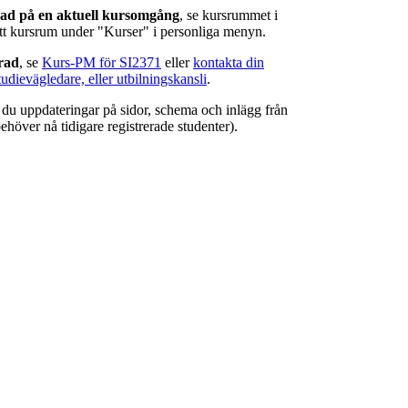
rad på en aktuell kursomgång
, se kursrummet i
ätt kursrum under "Kurser" i personliga menyn.
erad
, se
Kurs-PM för SI2371
eller
kontakta din
tudievägledare, eller utbilningskansli
.
r du uppdateringar på sidor, schema och inlägg från
ehöver nå tidigare registrerade studenter).