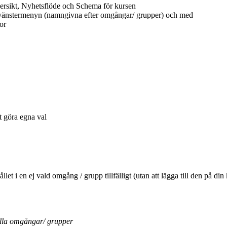
ersikt, Nyhetsflöde och Schema för kursen
 vänstermenyn (namngivna efter omgångar/ grupper) och med
or
tt göra egna val
ehållet i en ej vald omgång / grupp tillfälligt (utan att lägga till den 
ella omgångar/ grupper