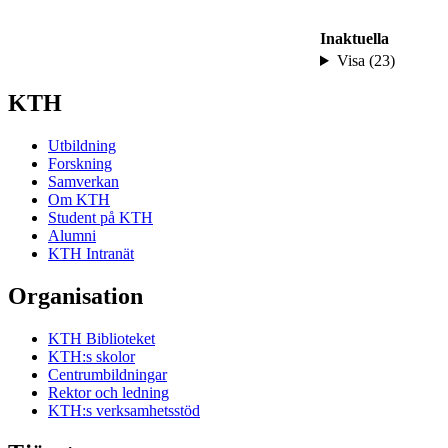
Inaktuella
Visa (23)
KTH
Utbildning
Forskning
Samverkan
Om KTH
Student på KTH
Alumni
KTH Intranät
Organisation
KTH Biblioteket
KTH:s skolor
Centrumbildningar
Rektor och ledning
KTH:s verksamhetsstöd