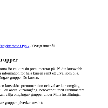
Projektarbete i fysik
/
Övrigt innehåll
rupper
orna för en kurs du prenumererar på. På din kurswebb
n information för hela kursen samt ett urval som bl.a.
ångar/ grupper för kursen.
å en kurs sköts prenumeration och val av kursomgång
 Vill du ändra kursomgång, behöver du först Prenumerera
kan välja omgångar/ grupper under Mina inställningar.
r/ grupper påverkar urvalet: