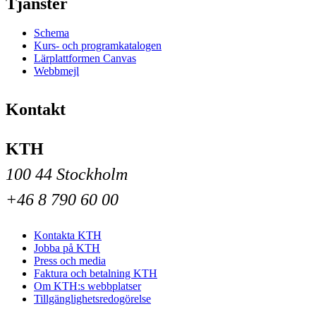
Tjänster
Schema
Kurs- och programkatalogen
Lärplattformen Canvas
Webbmejl
Kontakt
KTH
100 44 Stockholm
+46 8 790 60 00
Kontakta KTH
Jobba på KTH
Press och media
Faktura och betalning KTH
Om KTH:s webbplatser
Tillgänglighetsredogörelse