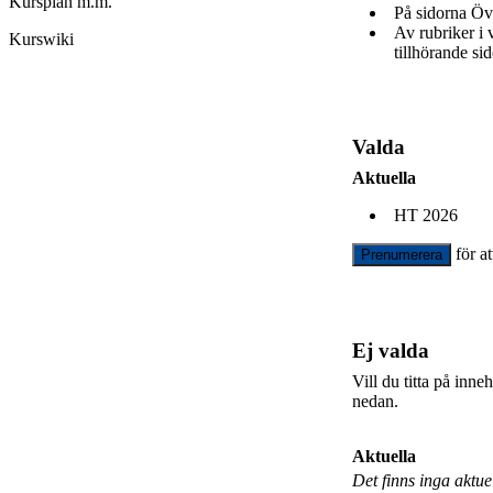
Kursplan m.m.
På sidorna Öv
Av rubriker i
Kurswiki
tillhörande sid
Valda
Aktuella
HT 2026
för a
Prenumerera
Ej valda
Vill du titta på inn
nedan.
Aktuella
Det finns inga aktu