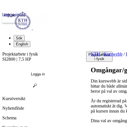
Logga in
kth.se
Sök
English
Projektarbete i fysik
KTH
/
Kurswebb
/
Projektarbete
SI2800 | 7,5 HP
i fysik
Omgångar/g
Logga in
Din kurswebb är sid
hittar du både allmä
beror på val av omg
Kursöversikt
Är du registrerad p
automatiskt åt dig.
Nyhetsflöde
på kursen innan du 
Schema
Dina val av omgånga