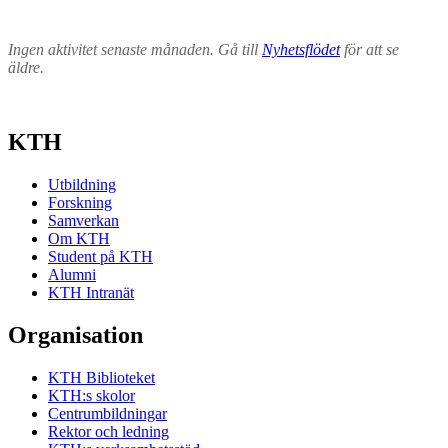
Ingen aktivitet senaste månaden. Gå till
Nyhetsflödet
för att se
äldre.
KTH
Utbildning
Forskning
Samverkan
Om KTH
Student på KTH
Alumni
KTH Intranät
Organisation
KTH Biblioteket
KTH:s skolor
Centrumbildningar
Rektor och ledning