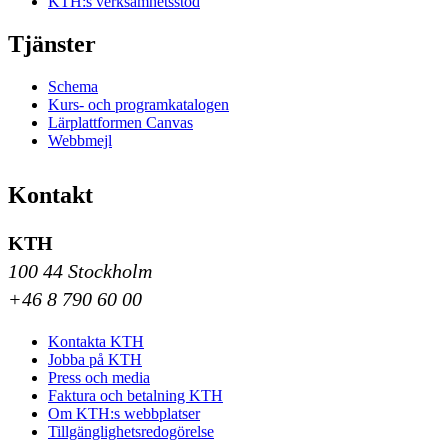
KTH:s verksamhetsstöd
Tjänster
Schema
Kurs- och programkatalogen
Lärplattformen Canvas
Webbmejl
Kontakt
KTH
100 44 Stockholm
+46 8 790 60 00
Kontakta KTH
Jobba på KTH
Press och media
Faktura och betalning KTH
Om KTH:s webbplatser
Tillgänglighetsredogörelse