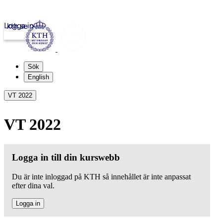
Logga in
kth.se
Sök
English
VT 2022
VT 2022
Logga in till din kurswebb
Du är inte inloggad på KTH så innehållet är inte anpassat
efter dina val.
Logga in