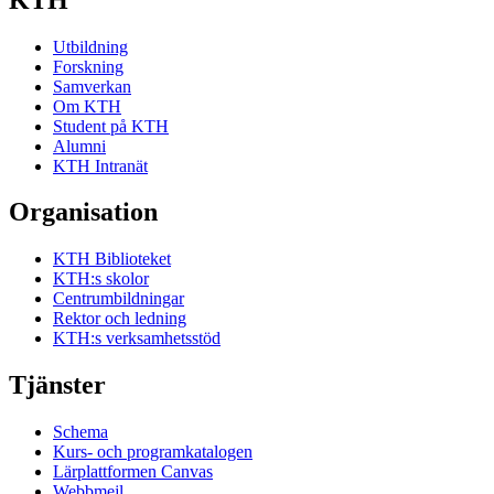
Utbildning
Forskning
Samverkan
Om KTH
Student på KTH
Alumni
KTH Intranät
Organisation
KTH Biblioteket
KTH:s skolor
Centrumbildningar
Rektor och ledning
KTH:s verksamhetsstöd
Tjänster
Schema
Kurs- och programkatalogen
Lärplattformen Canvas
Webbmejl