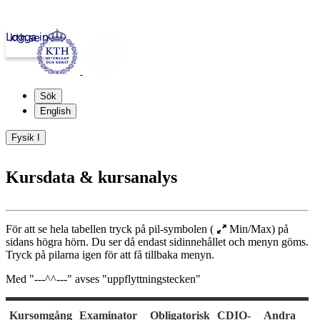
Logga in
kth.se
Sök
English
Fysik I
Kursdata & kursanalys
För att se hela tabellen tryck på pil-symbolen (
Min/Max
) på
sidans högra hörn. Du ser då endast sidinnehållet och menyn göms.
Tryck på pilarna igen för att få tillbaka menyn.
Med "---^^---" avses "uppflyttningstecken"
Kursomgång
Examinator
Obligatorisk
CDIO-
Andra