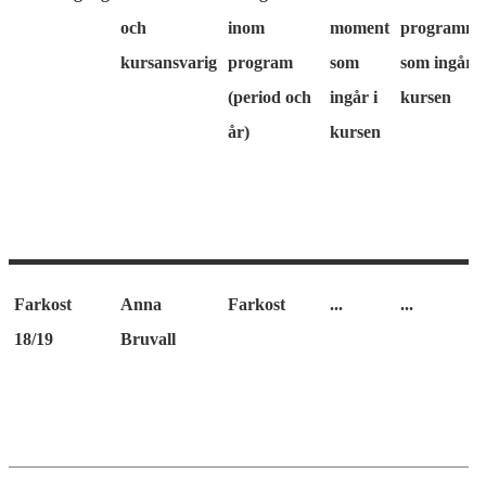
och
inom
moment
programm
kursansvarig
program
som
som ingår i
(period och
ingår i
kursen
år)
kursen
Farkost
Anna
Farkost
...
...
18/19
Bruvall