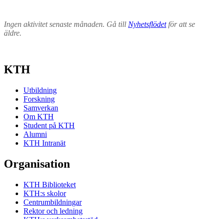
Ingen aktivitet senaste månaden. Gå till
Nyhetsflödet
för att se
äldre.
KTH
Utbildning
Forskning
Samverkan
Om KTH
Student på KTH
Alumni
KTH Intranät
Organisation
KTH Biblioteket
KTH:s skolor
Centrumbildningar
Rektor och ledning