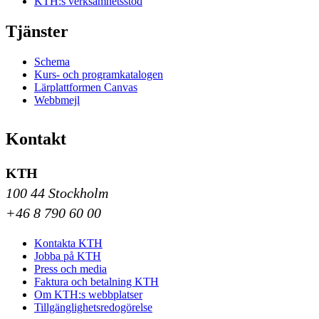
KTH:s verksamhetsstöd
Tjänster
Schema
Kurs- och programkatalogen
Lärplattformen Canvas
Webbmejl
Kontakt
KTH
100 44 Stockholm
+46 8 790 60 00
Kontakta KTH
Jobba på KTH
Press och media
Faktura och betalning KTH
Om KTH:s webbplatser
Tillgänglighetsredogörelse