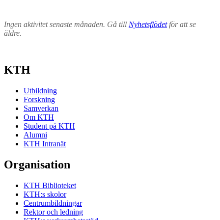
Ingen aktivitet senaste månaden. Gå till
Nyhetsflödet
för att se
äldre.
KTH
Utbildning
Forskning
Samverkan
Om KTH
Student på KTH
Alumni
KTH Intranät
Organisation
KTH Biblioteket
KTH:s skolor
Centrumbildningar
Rektor och ledning