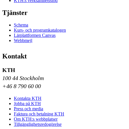
KTH:s verksamhetsstöd
Tjänster
Schema
Kurs- och programkatalogen
Lärplattformen Canvas
Webbmejl
Kontakt
KTH
100 44 Stockholm
+46 8 790 60 00
Kontakta KTH
Jobba på KTH
Press och media
Faktura och betalning KTH
Om KTH:s webbplatser
Tillgänglighetsredogörelse