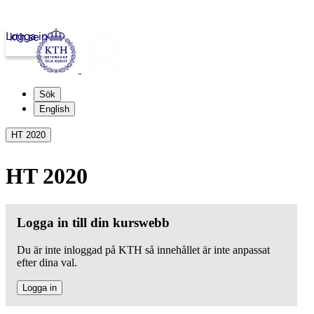
Logga in
kth.se
Sök
English
HT 2020
HT 2020
Logga in till din kurswebb
Du är inte inloggad på KTH så innehållet är inte anpassat
efter dina val.
Logga in