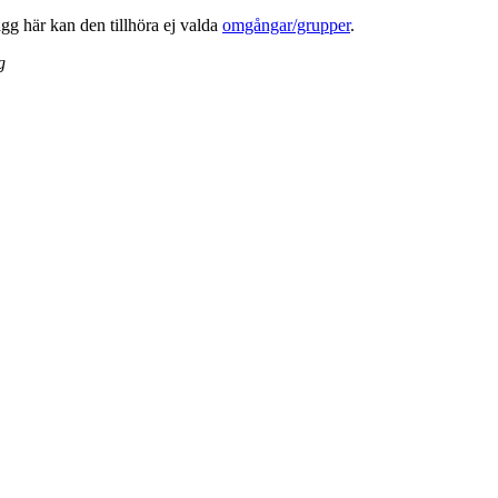
lägg här kan den tillhöra ej valda
omgångar/grupper
.
g