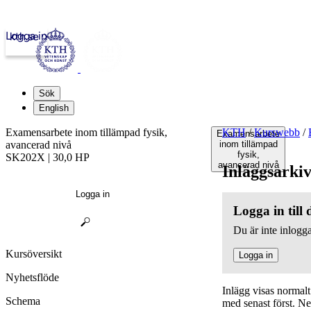
Logga in
kth.se
Sök
English
Examensarbete inom tillämpad fysik,
KTH
/
Kurswebb
/
Examensarbete
avancerad nivå
inom tillämpad
fysik,
SK202X | 30,0 HP
avancerad nivå
Inläggsarki
Logga in
Logga in till
Du är inte inlogga
Kursöversikt
Logga in
Nyhetsflöde
Inlägg visas normal
Schema
med senast först. N