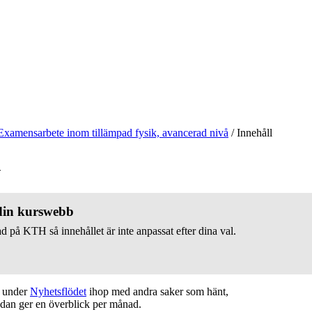
Examensarbete inom tillämpad fysik, avancerad nivå
/
Innehåll
v
 din kurswebb
d på KTH så innehållet är inte anpassat efter dina val.
t under
Nyhetsflödet
ihop med andra saker som hänt,
edan ger en överblick per månad.