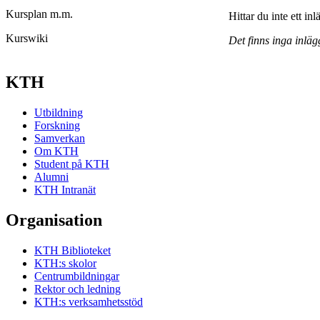
Kursplan m.m.
Hittar du inte ett in
Kurswiki
Det finns inga inläg
KTH
Utbildning
Forskning
Samverkan
Om KTH
Student på KTH
Alumni
KTH Intranät
Organisation
KTH Biblioteket
KTH:s skolor
Centrumbildningar
Rektor och ledning
KTH:s verksamhetsstöd