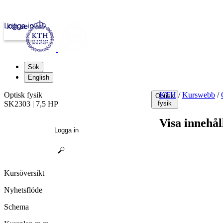
Logga in
kth.se
Sök
English
Optisk fysik
KTH
/
Kurswebb
/
Optisk
SK2303 | 7,5 HP
fysik
Visa innehål
Logga in
Kursöversikt
Nyhetsflöde
Schema