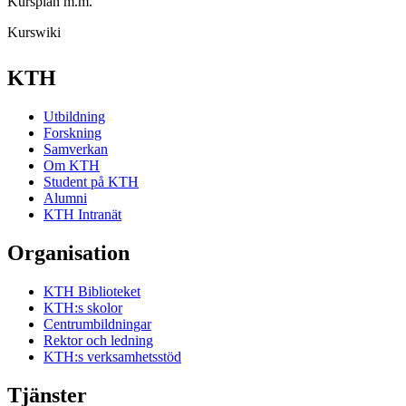
Kursplan m.m.
Kurswiki
KTH
Utbildning
Forskning
Samverkan
Om KTH
Student på KTH
Alumni
KTH Intranät
Organisation
KTH Biblioteket
KTH:s skolor
Centrumbildningar
Rektor och ledning
KTH:s verksamhetsstöd
Tjänster