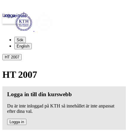
Logga in
kth.se
Sök
English
HT 2007
HT 2007
Logga in till din kurswebb
Du är inte inloggad på KTH så innehållet är inte anpassat
efter dina val.
Logga in