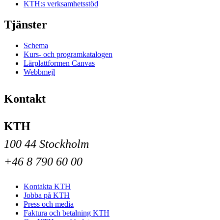
KTH:s verksamhetsstöd
Tjänster
Schema
Kurs- och programkatalogen
Lärplattformen Canvas
Webbmejl
Kontakt
KTH
100 44 Stockholm
+46 8 790 60 00
Kontakta KTH
Jobba på KTH
Press och media
Faktura och betalning KTH