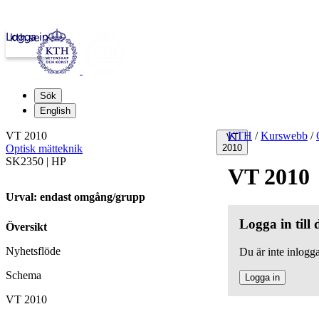
Logga in
kth.se
Sök
English
VT 2010
KTH
/
Kurswebb
/
VT
Optisk mätteknik
2010
SK2350 | HP
VT 2010
Urval: endast omgång/grupp
Logga in till
Översikt
Nyhetsflöde
Du är inte inlogga
Schema
Logga in
VT 2010