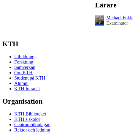
Lärare
Michael Foki
Examinator
KTH
Utbildning
Forskning
Samverkan
Om KTH
Student på KTH
Alumni
KTH Intranät
Organisation
KTH Biblioteket
KTH:s skolor
Centrumbildningar
Rektor och ledning