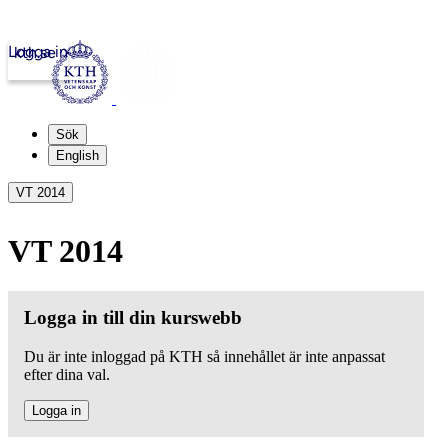
Logga in
kth.se
Sök
English
VT 2014
VT 2014
Logga in till din kurswebb
Du är inte inloggad på KTH så innehållet är inte anpassat
efter dina val.
Logga in