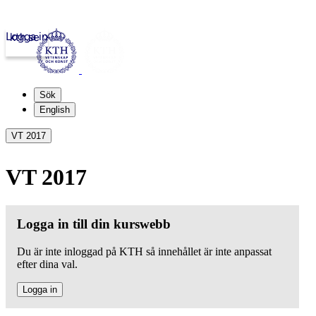
Logga in
kth.se
Sök
English
VT 2017
VT 2017
Logga in till din kurswebb
Du är inte inloggad på KTH så innehållet är inte anpassat
efter dina val.
Logga in