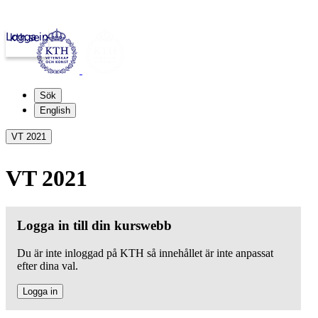
Logga in
kth.se
Sök
English
VT 2021
VT 2021
Logga in till din kurswebb
Du är inte inloggad på KTH så innehållet är inte anpassat
efter dina val.
Logga in