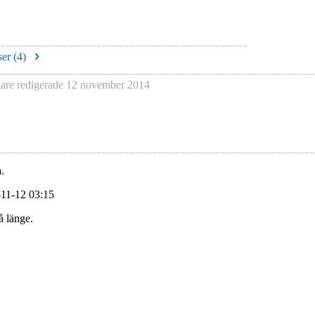
er (
4
)
re redigerade
12 november 2014
.
-11-12 03:15
å länge.