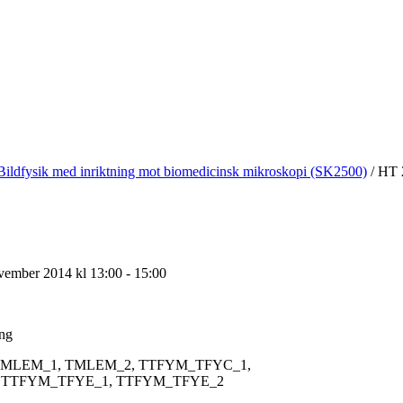
Bildfysik med inriktning mot biomedicinsk mikroskopi (SK2500)
/
HT 
ember 2014 kl 13:00 - 15:00
ing
MLEM_1, TMLEM_2, TTFYM_TFYC_1,
 TTFYM_TFYE_1, TTFYM_TFYE_2