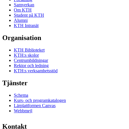
Samverkan
Om KTH
Student på KTH
Alumni
KTH Intranät
Organisation
KTH Biblioteket
KTH:s skolor
Centrumbildningar
Rektor och ledning
KTH:s verksamhetsstöd
Tjänster
Schema
Kurs- och programkatalogen
Lärplattformen Canvas
Webbmejl
Kontakt