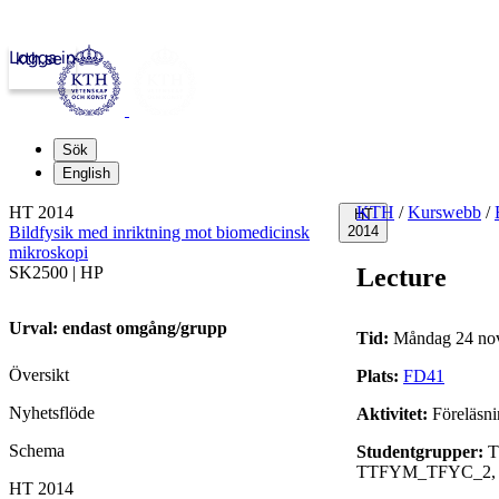
Logga in
kth.se
Sök
English
HT 2014
KTH
/
Kurswebb
/
HT
Bildfysik med inriktning mot biomedicinsk
2014
mikroskopi
SK2500 | HP
Lecture
Urval: endast omgång/grupp
Tid:
Måndag 24 nov
Översikt
Plats:
FD41
Nyhetsflöde
Aktivitet:
Föreläsn
Schema
Studentgrupper:
T
TTFYM_TFYC_2,
HT 2014