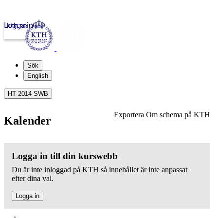
Logga in
kth.se
Sök
English
HT 2014 SWB
Exportera
Om schema på KTH
Kalender
Logga in till din kurswebb
Du är inte inloggad på KTH så innehållet är inte anpassat
efter dina val.
Logga in