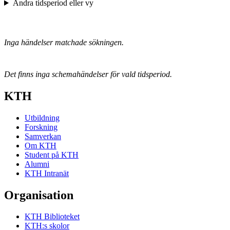
Ändra tidsperiod eller vy
Inga händelser matchade sökningen.
Det finns inga schemahändelser för vald tidsperiod.
KTH
Utbildning
Forskning
Samverkan
Om KTH
Student på KTH
Alumni
KTH Intranät
Organisation
KTH Biblioteket
KTH:s skolor