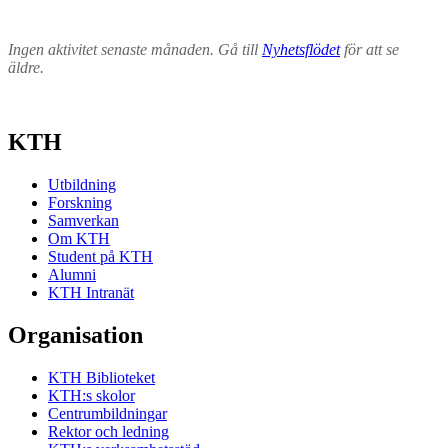
Ingen aktivitet senaste månaden. Gå till
Nyhetsflödet
för att se
äldre.
KTH
Utbildning
Forskning
Samverkan
Om KTH
Student på KTH
Alumni
KTH Intranät
Organisation
KTH Biblioteket
KTH:s skolor
Centrumbildningar
Rektor och ledning