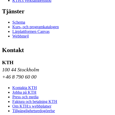
KTH:s verksamhetsstöd
Tjänster
Schema
Kurs- och programkatalogen
Lärplattformen Canvas
Webbmejl
Kontakt
KTH
100 44 Stockholm
+46 8 790 60 00
Kontakta KTH
Jobba på KTH
Press och media
Faktura och betalning KTH
Om KTH:s webbplatser
Tillgänglighetsredogörelse