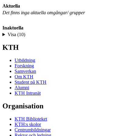
Aktuella
Det finns inga aktuella omgångar/ grupper
Inaktuella
Visa (10)
KTH
Utbildning
Forskning
Samverkan
Om KTH
Student på KTH
Alumni
KTH Intranät
Organisation
KTH Biblioteket
KTH:s skolor
Centrumbildningar
Rektor och ledning