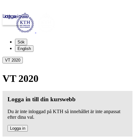
Logga in
kth.se
Sök
English
VT 2020
VT 2020
Logga in till din kurswebb
Du är inte inloggad på KTH så innehållet är inte anpassat
efter dina val.
Logga in