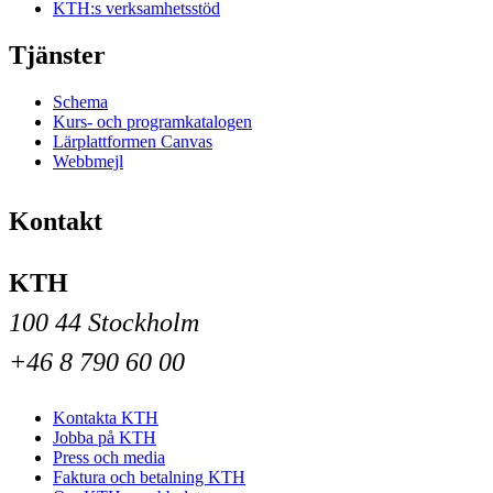
KTH:s verksamhetsstöd
Tjänster
Schema
Kurs- och programkatalogen
Lärplattformen Canvas
Webbmejl
Kontakt
KTH
100 44 Stockholm
+46 8 790 60 00
Kontakta KTH
Jobba på KTH
Press och media
Faktura och betalning KTH