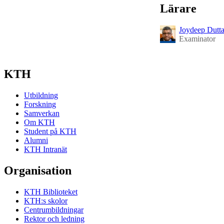
Lärare
Joydeep Dutt
Examinator
KTH
Utbildning
Forskning
Samverkan
Om KTH
Student på KTH
Alumni
KTH Intranät
Organisation
KTH Biblioteket
KTH:s skolor
Centrumbildningar
Rektor och ledning