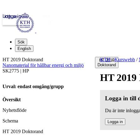
Logga in
kth.se
Sök
English
HT 2019 Doktorand
KTH
/
Kurswebb
/
HT 2019
Nanomaterial för hållbar energi och miljö
Doktorand
SK2775 | HP
HT 2019
Urval: endast omgång/grupp
Logga in till
Översikt
Nyhetsflöde
Du är inte inlogga
Schema
Logga in
HT 2019 Doktorand