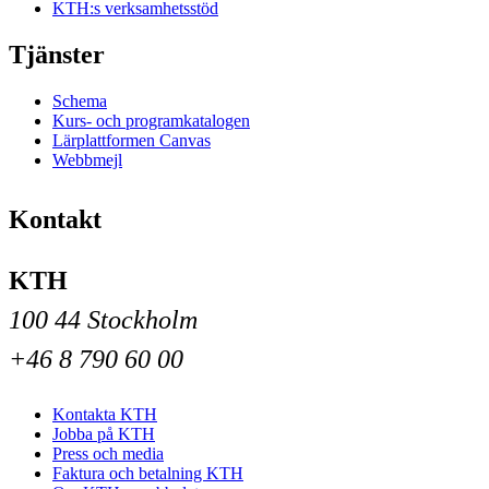
KTH:s verksamhetsstöd
Tjänster
Schema
Kurs- och programkatalogen
Lärplattformen Canvas
Webbmejl
Kontakt
KTH
100 44 Stockholm
+46 8 790 60 00
Kontakta KTH
Jobba på KTH
Press och media
Faktura och betalning KTH