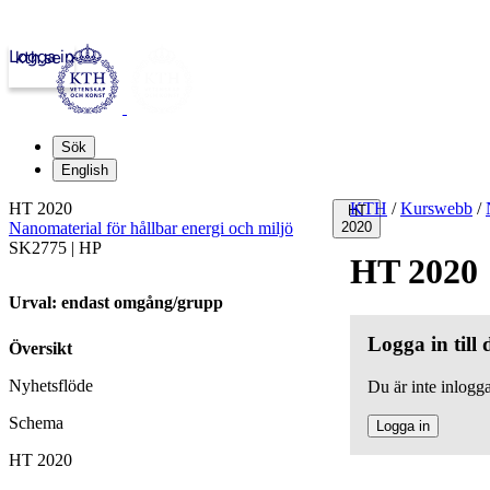
Logga in
kth.se
Sök
English
HT 2020
KTH
/
Kurswebb
/
HT
Nanomaterial för hållbar energi och miljö
2020
SK2775 | HP
HT 2020
Urval: endast omgång/grupp
Logga in till
Översikt
Nyhetsflöde
Du är inte inlogga
Schema
Logga in
HT 2020