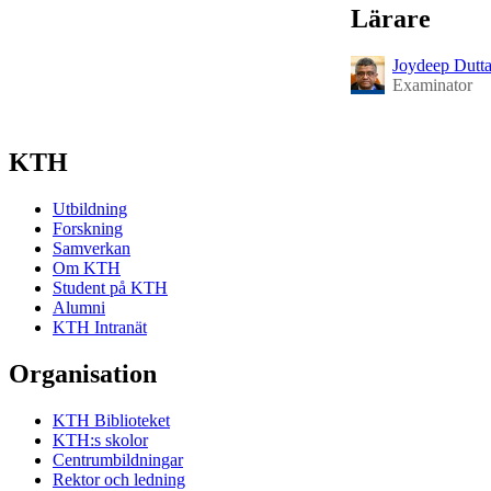
Lärare
Joydeep Dutt
Examinator
KTH
Utbildning
Forskning
Samverkan
Om KTH
Student på KTH
Alumni
KTH Intranät
Organisation
KTH Biblioteket
KTH:s skolor
Centrumbildningar
Rektor och ledning