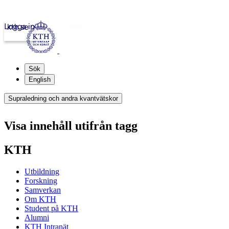
Logga in
kth.se
Sök
English
Supraledning och andra kvantvätskor
Visa innehåll utifrån tagg
KTH
Utbildning
Forskning
Samverkan
Om KTH
Student på KTH
Alumni
KTH Intranät