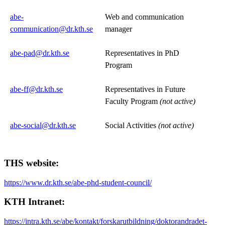
abe-
Web and communication
communication@dr.kth.se
manager
abe-pad@dr.kth.se
Representatives in PhD
Program
abe-ff@dr.kth.se
Representatives in Future
Faculty Program
(not active)
abe-social@dr.kth.se
Social Activities
(not active)
THS website:
https://www.dr.kth.se/abe-phd-student-council/
KTH Intranet:
https://intra.kth.se/abe/kontakt/forskarutbildning/doktorandradet-