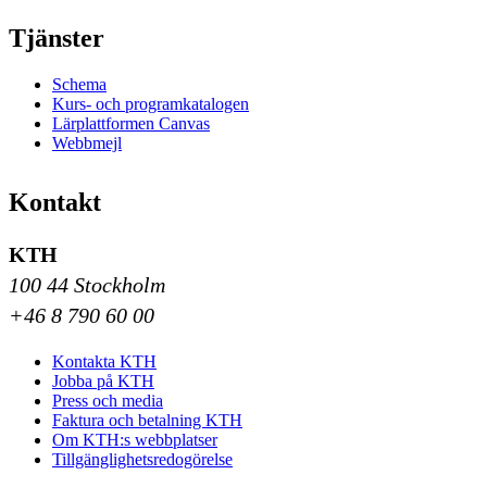
Tjänster
Schema
Kurs- och programkatalogen
Lärplattformen Canvas
Webbmejl
Kontakt
KTH
100 44 Stockholm
+46 8 790 60 00
Kontakta KTH
Jobba på KTH
Press och media
Faktura och betalning KTH
Om KTH:s webbplatser
Tillgänglighetsredogörelse