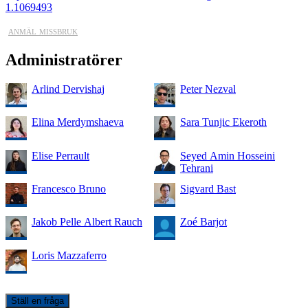
1.1069493
anmäl missbruk
Administratörer
Arlind Dervishaj
Peter Nezval
Elina Merdymshaeva
Sara Tunjic Ekeroth
Elise Perrault
Seyed Amin Hosseini
Tehrani
Francesco Bruno
Sigvard Bast
Jakob Pelle Albert Rauch
Zoé Barjot
Loris Mazzaferro
Ställ en fråga