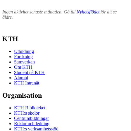
Ingen aktivitet senaste månaden. Gå till
Nyhetsflödet
för att se
äldre.
KTH
Utbildning
Forskning
Samverkan
Om KTH
Student på KTH
Alumni
KTH Intranät
Organisation
KTH Biblioteket
KTH:s skolor
Centrumbildningar
Rektor och ledning
KTH:s verksamhetsstöd