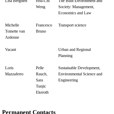
Lisa Bergsten
Hsu-Chi
The Built Environment and
Weng
Society: Management,
Economics and Law
Michelle
Francesco
Transport science
Toinette van
Bruno
Ardenne
Vacant
Urban and Regional
Planning
Loris
Pelle
Sustainable Development,
Mazzaferro
Rauch,
Environmental Science and
Sara
Engineering
Tunjic
Ekeroth
Permanent Contacts