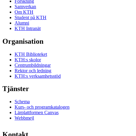
Forskning
Samverkan
Om KTH
Student på KTH
Alumni
KTH Intranät
Organisation
KTH Biblioteket
KTH:s skolor
Centrumbildningar
Rektor och ledning
KTH:s verksamhetsstöd
Tjänster
Schema
Kurs- och programkatalogen
Lärplattformen Canvas
Webbmejl
Kontakt