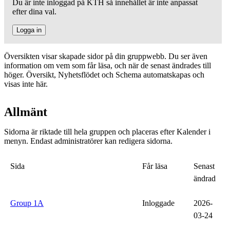
Du är inte inloggad på KTH så innehållet är inte anpassat
efter dina val.
Logga in
Översikten visar skapade sidor på din gruppwebb. Du ser även
information om vem som får läsa, och när de senast ändrades till
höger. Översikt, Nyhetsflödet och Schema automatskapas och
visas inte här.
Allmänt
Sidorna är riktade till hela gruppen och placeras efter Kalender i
menyn. Endast administratörer kan redigera sidorna.
Sida
Får läsa
Senast
ändrad
Group 1A
Inloggade
2026-
03-24