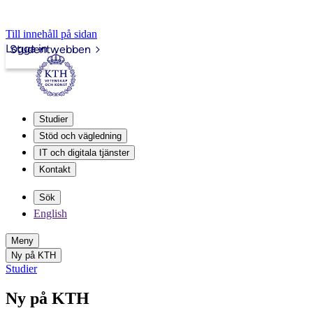
Till innehåll på sidan
Logga in
Studentwebben
Studier
Stöd och vägledning
IT och digitala tjänster
Kontakt
Sök
English
Meny
Ny på KTH
Studier
Ny på KTH