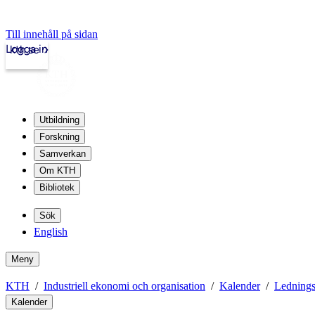
Till innehåll på sidan
Logga in
kth.se
Utbildning
Forskning
Samverkan
Om KTH
Bibliotek
Sök
English
Meny
KTH
Industriell ekonomi och organisation
Kalender
Ledning
Kalender