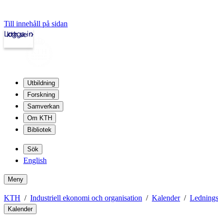
Till innehåll på sidan
Logga in
kth.se
Utbildning
Forskning
Samverkan
Om KTH
Bibliotek
Sök
English
Meny
KTH
Industriell ekonomi och organisation
Kalender
Ledning
Kalender