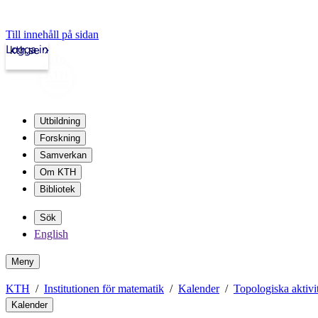
Till innehåll på sidan
Logga in
kth.se
Utbildning
Forskning
Samverkan
Om KTH
Bibliotek
Sök
English
Meny
KTH
Institutionen för matematik
Kalender
Topologiska aktivit
Kalender