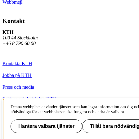
Webbmejl
Kontakt
KTH
100 44 Stockholm
+46 8 790 60 00
Kontakta KTH
Jobba på KTH
Press och media
Faktura och betalning KTH
Denna webbplats använder tjänster som kan lagra information om dig och
Om KTH:s webbplatser
nödvändiga för att webbplatsen ska fungera och andra är valbara.
Tillgänglighetsredogörelse
Hantera valbara tjänster
Tillåt bara nödvändig
Till sidans topp