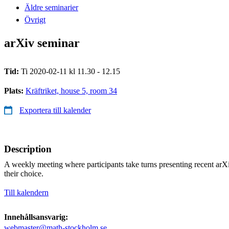
Äldre seminarier
Övrigt
arXiv seminar
Tid:
Ti 2020-02-11 kl 11.30 - 12.15
Plats:
Kräftriket, house 5, room 34
Exportera till kalender
Description
A weekly meeting where participants take turns presenting recent arXi
their choice.
Till kalendern
Innehållsansvarig:
webmaster@math-stockholm.se