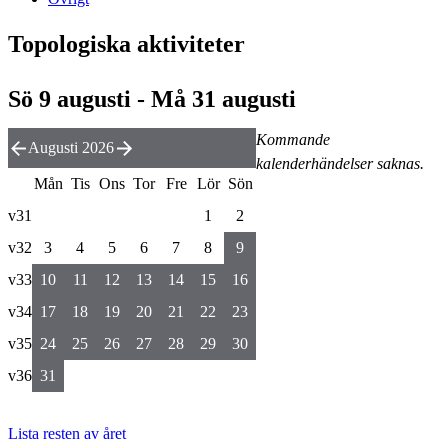
Topologiska aktiviteter
Sö 9 augusti - Må 31 augusti
Kommande
Augusti 2026
kalenderhändelser saknas.
Mån
Tis
Ons
Tor
Fre
Lör
Sön
v31
1
2
v32
3
4
5
6
7
8
9
v33
10
11
12
13
14
15
16
v34
17
18
19
20
21
22
23
v35
24
25
26
27
28
29
30
v36
31
Lista resten av året