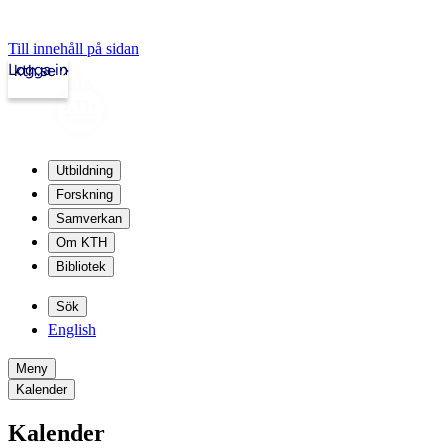
Till innehåll på sidan
Logga in
kth.se
Utbildning
Forskning
Samverkan
Om KTH
Bibliotek
Sök
English
Meny
Kalender
Kalender