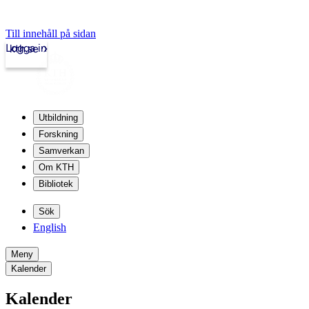
Till innehåll på sidan
Logga in
kth.se
Utbildning
Forskning
Samverkan
Om KTH
Bibliotek
Sök
English
Meny
Kalender
Kalender