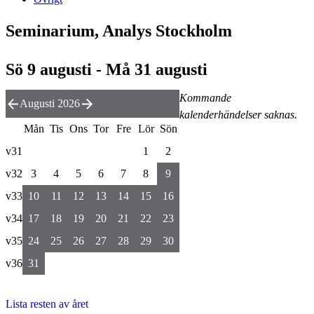
Seminarium, Analys Stockholm
Sö 9 augusti - Må 31 augusti
Kommande
Augusti 2026
kalenderhändelser saknas.
Mån
Tis
Ons
Tor
Fre
Lör
Sön
v31
1
2
v32
3
4
5
6
7
8
9
v33
10
11
12
13
14
15
16
v34
17
18
19
20
21
22
23
v35
24
25
26
27
28
29
30
v36
31
Lista resten av året