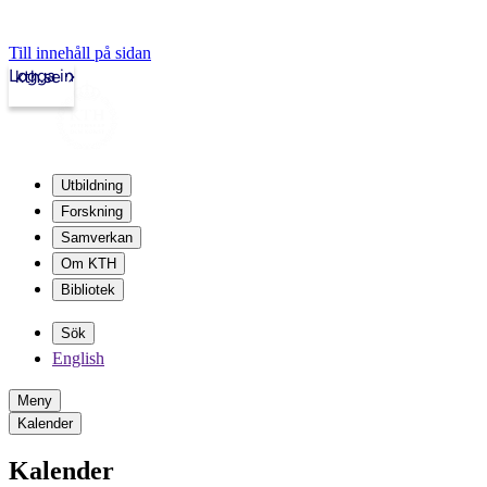
Till innehåll på sidan
Logga in
kth.se
Utbildning
Forskning
Samverkan
Om KTH
Bibliotek
Sök
English
Meny
Kalender
Kalender