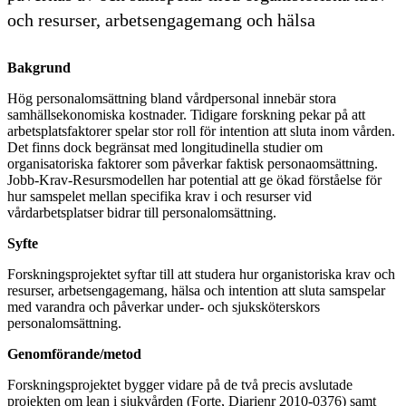
och resurser, arbetsengagemang och hälsa
Bakgrund
Hög personalomsättning bland vårdpersonal innebär stora
samhällsekonomiska kostnader. Tidigare forskning pekar på att
arbetsplatsfaktorer spelar stor roll för intention att sluta inom vården.
Det finns dock begränsat med longitudinella studier om
organisatoriska faktorer som påverkar faktisk personaomsättning.
Jobb-Krav-Resursmodellen har potential att ge ökad förståelse för
hur samspelet mellan specifika krav i och resurser vid
vårdarbetsplatser bidrar till personalomsättning.
Syfte
Forskningsprojektet syftar till att studera hur organistoriska krav och
resurser, arbetsengagemang, hälsa och intention att sluta samspelar
med varandra och påverkar under- och sjuksköterskors
personalomsättning.
Genomförande/metod
Forskningsprojektet bygger vidare på de två precis avslutade
projekten om lean i sjukvården (Forte, Diarienr 2010-0376) samt