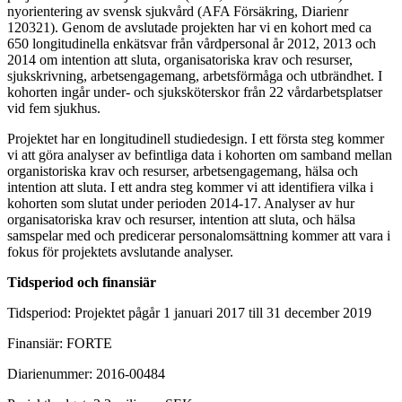
nyorientering av svensk sjukvård (AFA Försäkring, Diarienr
120321). Genom de avslutade projekten har vi en kohort med ca
650 longitudinella enkätsvar från vårdpersonal år 2012, 2013 och
2014 om intention att sluta, organisatoriska krav och resurser,
sjukskrivning, arbetsengagemang, arbetsförmåga och utbrändhet. I
kohorten ingår under- och sjuksköterskor från 22 vårdarbetsplatser
vid fem sjukhus.
Projektet har en longitudinell studiedesign. I ett första steg kommer
vi att göra analyser av befintliga data i kohorten om samband mellan
organistoriska krav och resurser, arbetsengagemang, hälsa och
intention att sluta. I ett andra steg kommer vi att identifiera vilka i
kohorten som slutat under perioden 2014-17. Analyser av hur
organisatoriska krav och resurser, intention att sluta, och hälsa
samspelar med och predicerar personalomsättning kommer att vara i
fokus för projektets avslutande analyser.
Tidsperiod och finansiär
Tidsperiod: Projektet pågår 1 januari 2017 till 31 december 2019
Finansiär: FORTE
Diarienummer: 2016-00484