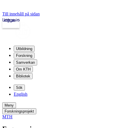
Till innehåll på sidan
Logga in
kth.se
Utbildning
Forskning
Samverkan
Om KTH
Bibliotek
Sök
English
Meny
Forskningsprojekt
MTH