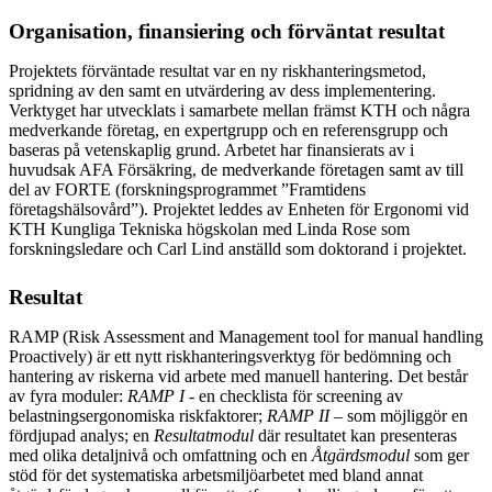
Organisation, finansiering och förväntat resultat
Projektets förväntade resultat var en ny riskhanteringsmetod,
spridning av den samt en utvärdering av dess implementering.
Verktyget har utvecklats i samarbete mellan främst KTH och några
medverkande företag, en expertgrupp och en referensgrupp och
baseras på vetenskaplig grund. Arbetet har finansierats av i
huvudsak AFA Försäkring, de medverkande företagen samt av till
del av FORTE (forskningsprogrammet ”Framtidens
företagshälsovård”). Projektet leddes av Enheten för Ergonomi vid
KTH Kungliga Tekniska högskolan med Linda Rose som
forskningsledare och Carl Lind anställd som doktorand i projektet.
Resultat
RAMP (Risk Assessment and Management tool for manual handling
Proactively) är ett nytt riskhanteringsverktyg för bedömning och
hantering av riskerna vid arbete med manuell hantering. Det består
av fyra moduler:
RAMP I
- en checklista för screening av
belastningsergonomiska riskfaktorer;
RAMP II
– som möjliggör en
fördjupad analys; en
Resultatmodul
där resultatet kan presenteras
med olika detaljnivå och omfattning och en
Åtgärdsmodul
som ger
stöd för det systematiska arbetsmiljöarbetet med bland annat