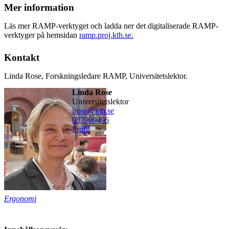
Mer information
Läs mer RAMP-verktyget och ladda ner det digitaliserade RAMP-
verktyger på hemsidan
ramp.proj.kth.se
.
Kontakt
Linda Rose, Forskningsledare RAMP, Universitetslektor.
Linda Rose
universitetslektor
lrose@kth.se
08790
9496
Profil
Ergonomi