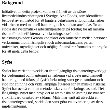
Bakgrund
Initiativet till detta projekt kommer från ett av de större
livsmedelsindustriöretagen i Sverige, Arla Foods, som identifierat
behovet av en metod för att hantera belastningsergonomiska risker
vid arbeten med manuell hantering och som kan användas för att
stödja det systematiska arbetsmiljöarbetet på företag för att minska
risken för och effekterna av belastningsbesvär och
belastningsskador. Genom kontakter och samarbete mellan personer
verksamma inom näringslivet och arbetsmarknadens parter,
universitet, myndigheter och möjliga finansiärer formades ett projekt
för att möta detta behov.
Syfte
Syftet har varit att utveckla ett fritt tillgängligt riskhanteringsverktyg
för bedömning och hantering av riskerna vid arbete med manuell
hantering, med fokus på fysisk belastning samt ge en struktur och
stöd för att finna och vidta lämpliga åtgärder för att minska riskerna.
Syftet har också varit att metoden ska vara forskningsbaserad. Det
långsiktiga syftet med projektet är att minska belastningsbesvär och
sjukfrånvaro orsakad av sådana. Målet har varit att utveckla en
riskhanteringsmetod, sprida den samt göra en utvärdering av dess
implementering.