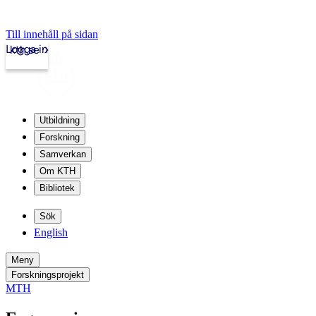
Till innehåll på sidan
Logga in
kth.se
Utbildning
Forskning
Samverkan
Om KTH
Bibliotek
Sök
English
Meny
Forskningsprojekt
MTH