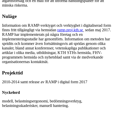
åtgärdsförslag och en mall för att utforma handlingsplaner för att
minska riskerna.
Nuläge
Information om RAMP-verktyget och verktyghet i digitaliserad form
finns fritt tillgängligt via hemsidan
ramp.proj.kth.se
sedan maj 2017.
RAMP har implementerats på några företag och en
implementeringsstudie har genomförts. Information om metoden har
spridits och kommer även fortsättningsvis att spridas genom olika
kanaler, bland annat konferenser, vetenskapliga publikationer och
artiklar i olika media, utbildningar, KTH STHs hemsida, FHV-
programmets hemsida och nyhetsblad samt via de medverkande
organisationernas kontaktnät.
Projekttid
2010-2014 samt release av RAMP i digital form 2017
Nyckelord
modell, belastningsergonomi, bedömningsverktyg,
belastningsskaderisker, manuell hantering.