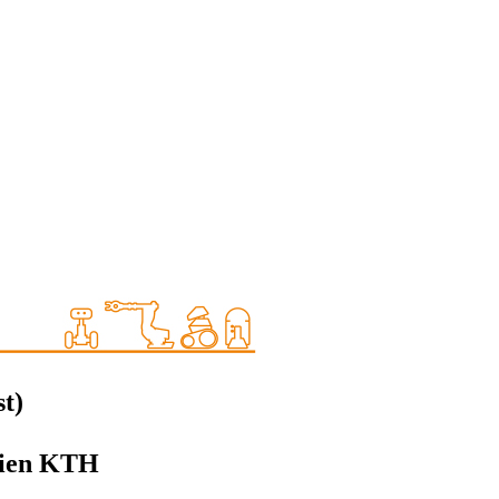
t)
erien KTH