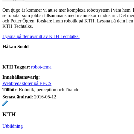
Om tjugo år kommer vi att se mer komplexa robotsystem i våra hem. 
se robotar som jobbar tillsammans med människor i industrin. Det me
och Petter Ögren, forskare inom robotik på KTH. Lyssna på dem i en i
KTH Techtalks.
Lyssna på fler avsnitt av KTH Techtalks.
Håkan Soold
KTH Taggar
:
robot-tema
Innehållsansvarig:
Webbredaktörer på EECS
Tillhör
: Robotik, perception och lärande
Senast ändrad
:
2016-05-12
KTH
Utbildning