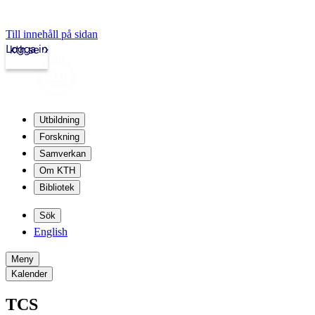
Till innehåll på sidan
Logga in
kth.se
Utbildning
Forskning
Samverkan
Om KTH
Bibliotek
Sök
English
Meny
Kalender
TCS