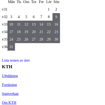
Mån
Tis
Ons
Tor
Fre
Lör
Sön
v31
1
2
v32
3
4
5
6
7
8
9
v33
10
11
12
13
14
15
16
v34
17
18
19
20
21
22
23
v35
24
25
26
27
28
29
30
v36
31
Lista resten av året
KTH
Utbildning
Forskning
Samverkan
Om KTH