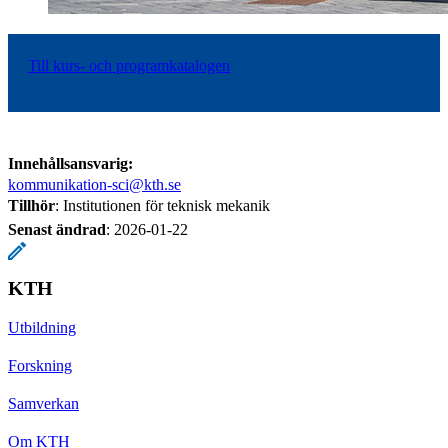
Till kurs- och programkatalogen
Innehållsansvarig:
kommunikation-sci@kth.se
Tillhör
: Institutionen för teknisk mekanik
Senast ändrad
:
2026-01-22
KTH
Utbildning
Forskning
Samverkan
Om KTH