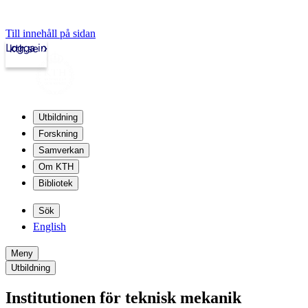
Till innehåll på sidan
Logga in
kth.se
Utbildning
Forskning
Samverkan
Om KTH
Bibliotek
Sök
English
Meny
Utbildning
Institutionen för teknisk mekanik