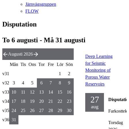
Järnvägsgruppen
FLOW
Disputation
To 6 augusti - Må 31 augusti
Augusti 2026
Deep Learning
for Seismic
Mån
Tis
Ons
Tor
Fre
Lör
Sön
Monitoring of
v31
1
2
Porous Water
v32
3
4
5
6
7
8
9
Reservoirs
v33
10
11
12
13
14
15
16
27
Disputatio
v34
17
18
19
20
21
22
23
aug
v35
24
25
26
27
28
29
30
Farkosttek
v36
31
Torsdag