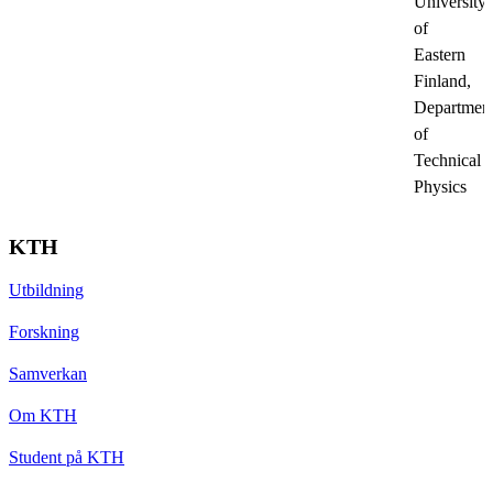
University
of
Eastern
Finland,
Departmen
of
Technical
Physics
KTH
Utbildning
Forskning
Samverkan
Om KTH
Student på KTH