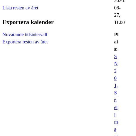
2026-
Lista resten av året
08-
27,
Exportera kalender
11.00
Pl
Nuvarande tidsintervall
at
Exportera resten av året
s:
S
N
2
0
1,
S
n
el
l
m
a