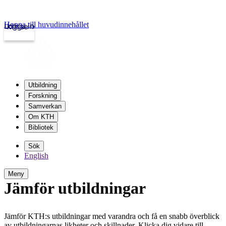
Hoppa till huvudinnehållet
Logga in
kth.se
Utbildning
Forskning
Samverkan
Om KTH
Bibliotek
Sök
English
Meny
Jämför utbildningar
Jämför KTH:s utbildningar med varandra och få en snabb överblick
av utbildningarnas likheter och skillnader. Klicka dig vidare till