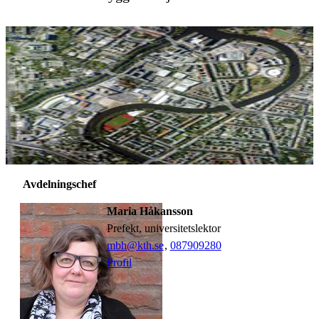
Avdelningschef
Maria Håkansson
prefekt, universitetslektor
mbh@kth.se
,
08790
9280
Profil