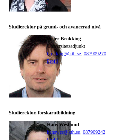
Studierektor på grund- och avancerad nivå
Pieter Brokking
universitetsadjunkt
brokking@kth.se
,
08790
9270
Profil
Studierektor, forskarutbildning
Hans Westlund
hanswes@kth.se
,
08790
9242
Profil