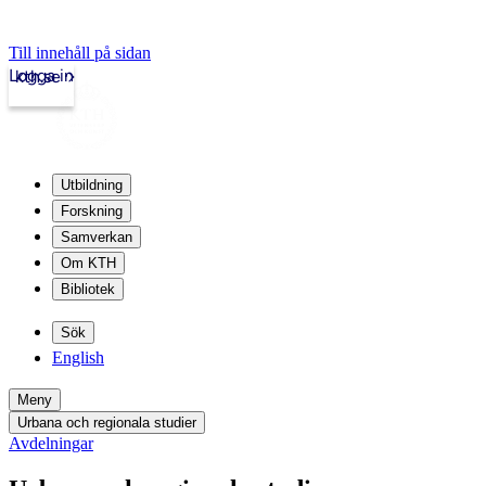
Till innehåll på sidan
Logga in
kth.se
Utbildning
Forskning
Samverkan
Om KTH
Bibliotek
Sök
English
Meny
Urbana och regionala studier
Avdelningar