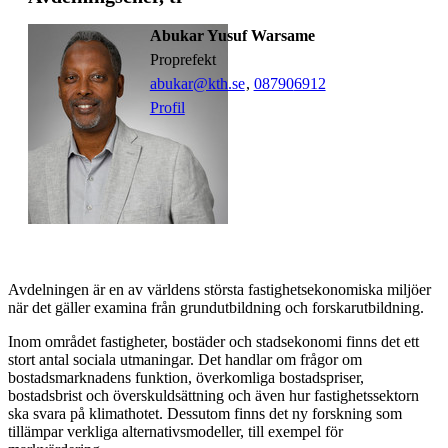
Abukar Yusuf Warsame
proprefekt
abukar@kth.se
,
08790
6912
Profil
Avdelningen är en av världens största fastighetsekonomiska miljöer
när det gäller examina från grundutbildning och forskarutbildning.
Inom området fastigheter, bostäder och stadsekonomi finns det ett
stort antal sociala utmaningar. Det handlar om frågor om
bostadsmarknadens funktion, överkomliga bostadspriser,
bostadsbrist och överskuldsättning och även hur fastighetssektorn
ska svara på klimathotet. Dessutom finns det ny forskning som
tillämpar verkliga alternativsmodeller, till exempel för