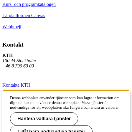
Kurs- och programkatalogen
Lärplattformen Canvas
Webbmejl
Kontakt
KTH
100 44 Stockholm
+46 8 790 60 00
Kontakta KTH
Jobba på KTH
Denna webbplats använder tjänster som kan lagra information om
dig och hur du använder denna webbplats. Vissa tjänster är
Press och media
nödvändiga för att webbplatsen ska fungera och andra är valbara.
Faktura och betalning KTH
Hantera valbara tjänster
Om KTH:s webbplatser
Tillåt bara nödvändiga tjänster