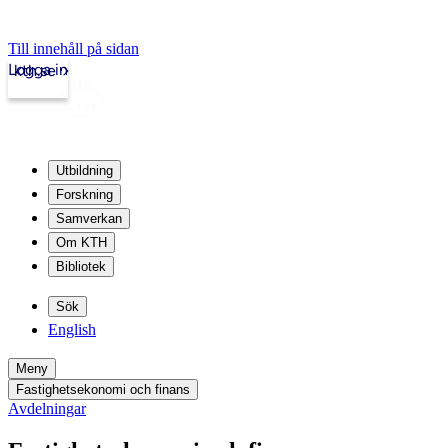
Till innehåll på sidan
Logga in
kth.se
Utbildning
Forskning
Samverkan
Om KTH
Bibliotek
Sök
English
Meny
Fastighetsekonomi och finans
Avdelningar