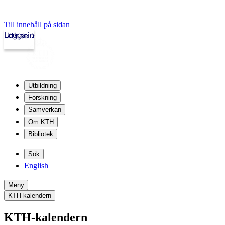
Till innehåll på sidan
Logga in
kth.se
Utbildning
Forskning
Samverkan
Om KTH
Bibliotek
Sök
English
Meny
KTH-kalendern
KTH-kalendern