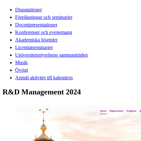
Disputationer
Föreläsningar och seminarier
Docentpresentationer
Konferenser och evenemang
Akademiska högtider
Licentiatseminarier
Universitetsstyrelsens sammanträden
Musik
Övrigt
Anmäl aktivitet till kalendern
R&D Management 2024