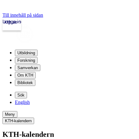
Till innehåll på sidan
Logga in
kth.se
Utbildning
Forskning
Samverkan
Om KTH
Bibliotek
Sök
English
Meny
KTH-kalendern
KTH-kalendern