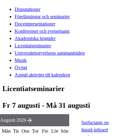
Disputationer
Föreläsningar och seminarier
Docentpresentationer
Konferenser och evenemang
Akademiska högtider
Licentiatseminarier
Universitetsstyrelsens sammanträden
Musik
Övrigt
Anmäl aktivitet till kalendern
Licentiatseminarier
Fr 7 augusti - Må 31 augusti
Augusti 2026
Surfactants on
liquid-infused
Mån
Tis
Ons
Tor
Fre
Lör
Sön