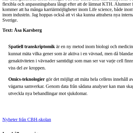
flexibla och anpassningsbara långt efter att de lämnat KTH. Alumner
kommer att ha många karriärmöjligheter inom Life science, både ino
inom industrin. Jag hoppas också att vi ska kunna attrahera nya internat
Sverige.
Text: Åsa Karsberg
Spatiell transkriptomik
är en ny metod inom biologi och medicin so
kunnat mäta vilka gener som är aktiva i en vävnad, men då blanda
genaktiviteten i vävnader samtidigt som man ser var varje cell finns
viss del av kroppen.
Omics-teknologier
gör det möjligt att mäta hela cellens innehåll 
vägarna samverkar. Genom data från sådana analyser kan man skapa d
utveckla nya behandlingar mot sjukdomar.
Nyheter från CBH-skolan