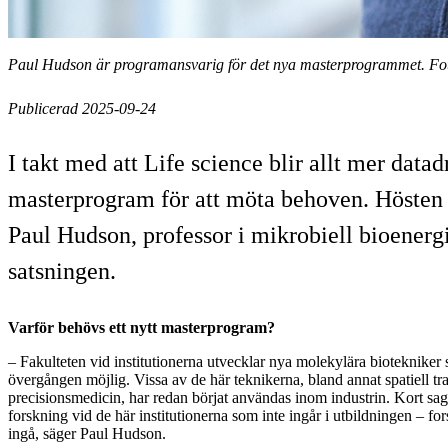
Paul Hudson är programansvarig för det nya masterprogrammet. Fot
Publicerad 2025-09-24
I takt med att Life science blir allt mer data
masterprogram för att möta behoven. Hösten 
Paul Hudson, professor i mikrobiell bioener
satsningen.
Varför behövs ett nytt masterprogram?
– Fakulteten vid institutionerna utvecklar nya molekylära biotekniker
övergången möjlig. Vissa av de här teknikerna, bland annat spatiell t
precisionsmedicin, har redan börjat användas inom industrin. Kort sagt
forskning vid de här institutionerna som inte ingår i utbildningen – f
ingå, säger Paul Hudson.