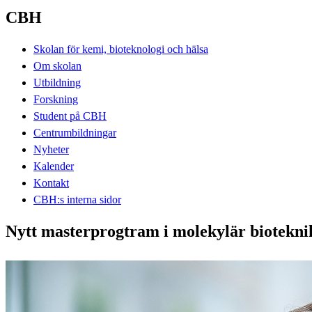
CBH
Skolan för kemi, bioteknologi och hälsa
Om skolan
Utbildning
Forskning
Student på CBH
Centrumbildningar
Nyheter
Kalender
Kontakt
CBH:s interna sidor
Nytt masterprogtram i molekylär biotekni