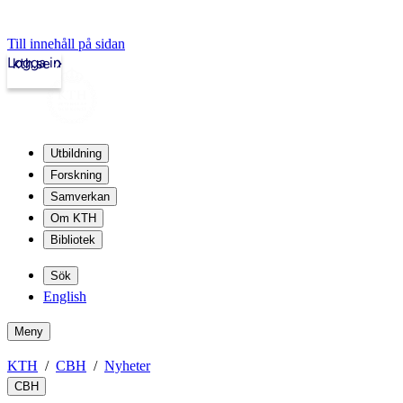
Till innehåll på sidan
Logga in
kth.se
Utbildning
Forskning
Samverkan
Om KTH
Bibliotek
Sök
English
Meny
KTH
CBH
Nyheter
CBH