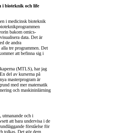
 bioteknik och life
en i medicinsk bioteknik
ga bioteknikprogrammen
teorin bakom omics-
visualisera data. Det är
ed de andra
i alla tre programmen. Det
kommer att befinna sig i
skaperna (MTLS), har jag
 En del av kurserna på
 nya masterprogram är
akgrund med mer matematik
mering och maskininlärning
t, utmanande och i
sett att bara undervisa i de
rundläggande förståelse för
ch tolkas. Det gör dem