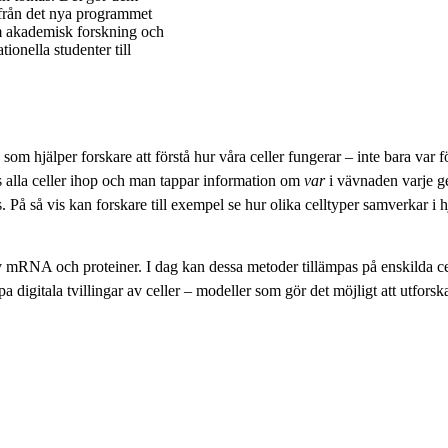
 från det nya programmet
m akademisk forskning och
ionella studenter till
m hjälper forskare att förstå hur våra celler fungerar – inte bara var fö
s alla celler ihop och man tappar information om
var
i vävnaden varje ge
. På så vis kan forskare till exempel se hur olika celltyper samverkar i 
av mRNA och proteiner. I dag kan dessa metoder tillämpas på enskilda cell
igitala tvillingar av celler – modeller som gör det möjligt att utforska