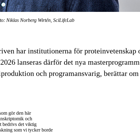
o: Niklas Norberg Wirtén, SciLifeLab
driven har institutionerna för proteinvetenskap 
2026 lanseras därför det nya masterprogramm
giproduktion och programansvarig, berättar o
 som gör den här
ranskriptomik och
 bedrivs det viktig
orskning som vi tycker borde