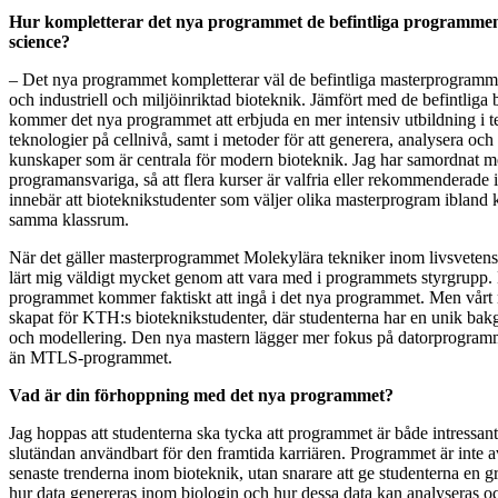
Hur kompletterar det nya programmet de befintliga programmen i
science?
– Det nya programmet kompletterar väl de befintliga masterprogramm
och industriell och miljöinriktad bioteknik. Jämfört med de befintli
kommer det nya programmet att erbjuda en mer intensiv utbildning i 
teknologier på cellnivå, samt i metoder för att generera, analysera och 
kunskaper som är centrala för modern bioteknik. Jag har samordnat m
programansvariga, så att flera kurser är valfria eller rekommenderade 
innebär att bioteknikstudenter som väljer olika masterprogram ibland 
samma klassrum.
När det gäller masterprogrammet Molekylära tekniker inom livsveten
lärt mig väldigt mycket genom att vara med i programmets styrgrupp.
programmet kommer faktiskt att ingå i det nya programmet. Men vårt
skapat för KTH:s bioteknikstudenter, där studenterna har en unik b
och modellering. Den nya mastern lägger mer fokus på datorprogram
än MTLS-programmet.
Vad är din förhoppning med det nya programmet?
Jag hoppas att studenterna ska tycka att programmet är både intressan
slutändan användbart för den framtida karriären. Programmet är inte av
senaste trenderna inom bioteknik, utan snarare att ge studenterna en g
hur data genereras inom biologin och hur dessa data kan analyseras o