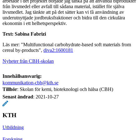
arbetade i det projektet började jag tänka på att använda biprodukter
från livsmedel eller avfall till sådana material, istället för själva
livsmedlet. Jag tänkte att på det sätter kan vi få användning av
underutnyttjade jordbruksfraktioner och bidra till den cirkulära
ekonomin i ett helhetsperspektiv.
Text: Sabina Fabrizi
Läs mer: "Multifunctional carbohydrate-based soft materials from
cereal by-products",
diva2:1600181
Nyheter från CBH-skolan
Innehållsansvarig:
kommunikation-cbh@kth.se
Tillhör
: Skolan för kemi, bioteknologi och hälsa (CBH)
Senast ändrad
:
2021-10-27
KTH
Utbildning
Forskning