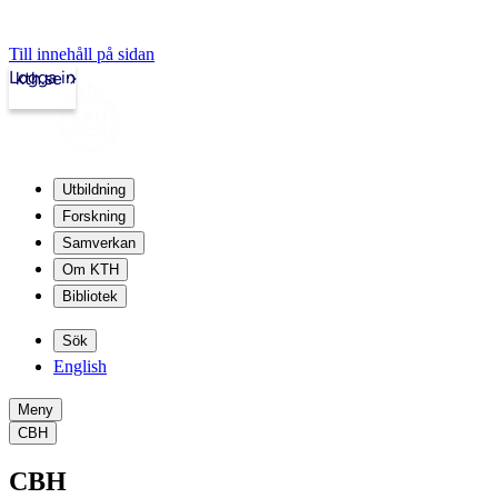
Till innehåll på sidan
Logga in
kth.se
Utbildning
Forskning
Samverkan
Om KTH
Bibliotek
Sök
English
Meny
CBH
CBH