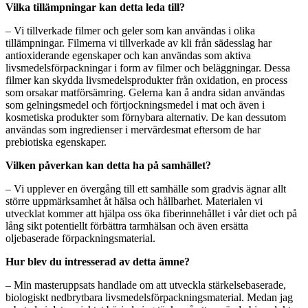
Vilka tillämpningar kan detta leda till?
– Vi tillverkade filmer och geler som kan användas i olika
tillämpningar. Filmerna vi tillverkade av kli från sädesslag har
antioxiderande egenskaper och kan användas som aktiva
livsmedelsförpackningar i form av filmer och beläggningar. Dessa
filmer kan skydda livsmedelsprodukter från oxidation, en process
som orsakar matförsämring. Gelerna kan å andra sidan användas
som gelningsmedel och förtjockningsmedel i mat och även i
kosmetiska produkter som förnybara alternativ. De kan dessutom
användas som ingredienser i mervärdesmat eftersom de har
prebiotiska egenskaper.
Vilken påverkan kan detta ha på samhället?
– Vi upplever en övergång till ett samhälle som gradvis ägnar allt
större uppmärksamhet åt hälsa och hållbarhet. Materialen vi
utvecklat kommer att hjälpa oss öka fiberinnehållet i vår diet och på
lång sikt potentiellt förbättra tarmhälsan och även ersätta
oljebaserade förpackningsmaterial.
Hur blev du intresserad av detta ämne?
– Min masteruppsats handlade om att utveckla stärkelsebaserade,
biologiskt nedbrytbara livsmedelsförpackningsmaterial. Medan jag